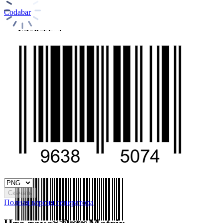
Codabar
ITF
Code 11
Скачать
Полная версия генератора