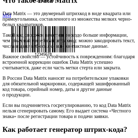
Что такое
Data Matrix
Data Matrix
— это двумерный штрихкод в виде квадрата или
MSI
прямоугольника, составленного из множества мелких черно-
белых квадратиков.
Такой код способен вместить гораздо больше информации,
чем обычный линейный штрихкод: можно закодировать текст,
числа и даже веб-ссылки или контактные данные.
Важное свойство — устойчивость к повреждениям: благодаря
встроенной коррекции ошибок Data Matrix успешно
считывается, даже если часть метки стерта или закрыта.
В России Data Matrix наносят на потребительские упаковки
для обязательной маркировки, содержащей зашифрованный
код товара, серийный номер, даты и другие данные
о продукции.
Если вы подчиняетесь госрегулированию, то код
Data Matrix
нельзя сгенерировать самому. Его выдает система «Честного
знака» после регистрации товара и подачи заявки.
Как работает генератор штрих-кода?