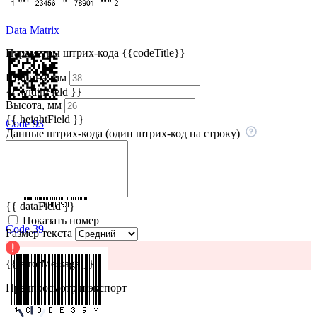
Data Matrix
Параметры штрих-кода
{{codeTitle}}
Ширина, мм
{{ widthField }}
Высота, мм
{{ heightField }}
Code 93
Данные штрих‑кода (один штрих‑код
на строку)
{{ dataField }}
Показать номер
Code 39
Размер текста
{{ errorMessage }}
Предпросмотр и экспорт