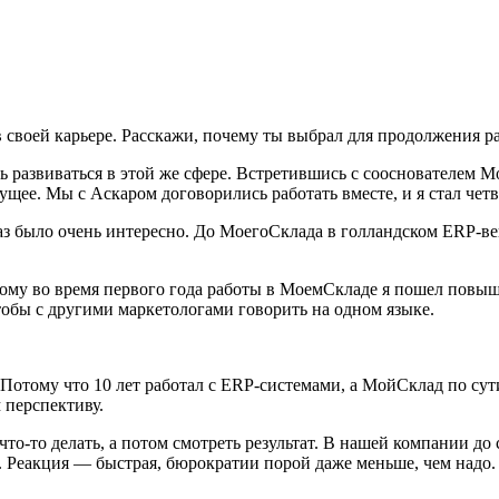
воей карьере. Расскажи, почему ты выбрал для продолжения ра
ь развиваться в этой же сфере. Встретившись с сооснователем
будущее. Мы с Аскаром договорились работать вместе, и я стал ч
 раз было очень интересно. До МоегоСклада в голландском ERP-в
тому во время первого года работы в МоемСкладе я пошел повы
тобы с другими маркетологами говорить на одном языке.
 Потому что 10 лет работал с ERP-системами, а МойСклад по с
 перспективу.
 что-то делать, а потом смотреть результат. В нашей компании д
 Реакция — быстрая, бюрократии порой даже меньше, чем надо. 