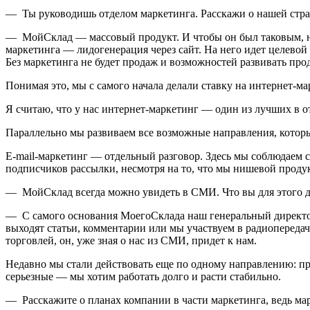
— Ты руководишь отделом маркетинга. Расскажи о нашей стра
— МойСклад — массовый продукт. И чтобы он был таковым, на
маркетинга — лидогенерация через сайт. На него идет целевой
Без маркетинга не будет продаж и возможностей развивать прод
Понимая это, мы с самого начала делали ставку на интернет-м
Я считаю, что у нас интернет-маркетинг — один из лучших в о
Параллельно мы развиваем все возможные направления, которые
E-mail-маркетинг — отдельный разговор. Здесь мы соблюдаем 
подписчиков рассылки, несмотря на то, что мы нишевой продук
— МойСклад всегда можно увидеть в СМИ. Что вы для этого д
— С самого основания МоегоСклада наш генеральный директор 
выходят статьи, комментарии или мы участвуем в радиопередач
торговлей, он, уже зная о нас из СМИ, придет к нам.
Недавно мы стали действовать еще по одному направлению: пря
серьезные — мы хотим работать долго и расти стабильно.
— Расскажите о планах компании в части маркетинга, ведь мар