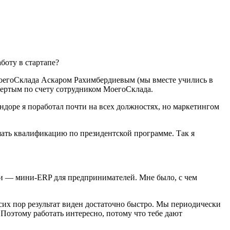
боту в стартапе?
 МоегоСклада Аскаром Рахимбердиевым (мы вместе учились в
етвертым по счету сотрудником МоегоСклада.
ендоре я поработал почти на всех должностях, но маркетингом
шать квалификацию по президентской программе. Так я
ути — мини-ERP для предпринимателей. Мне было, с чем
о сих пор результат виден достаточно быстро. Мы периодически
Поэтому работать интересно, потому что тебе дают