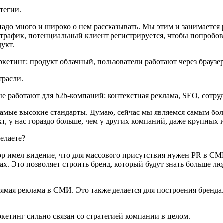
тегии.
до много и широко о нем рассказывать. Мы этим и занимается
 трафик, потенциальный клиент регистрируется, чтобы попробов
укт.
аркетинг: продукт облачный, пользователи работают через брауз
трасли.
 работают для b2b-компаний: контекстная реклама, SEO, сотруд
самые высокие стандарты. Думаю, сейчас мы являемся самым бол
т, у нас гораздо больше, чем у других компаний, даже крупных 
елаете?
имел видение, что для массового присутствия нужен PR в СМИ.
ах. Это позволяет строить бренд, который будут знать больше л
мая реклама в СМИ. Это также делается для построения бренда.
кетинг сильно связан со стратегией компании в целом.