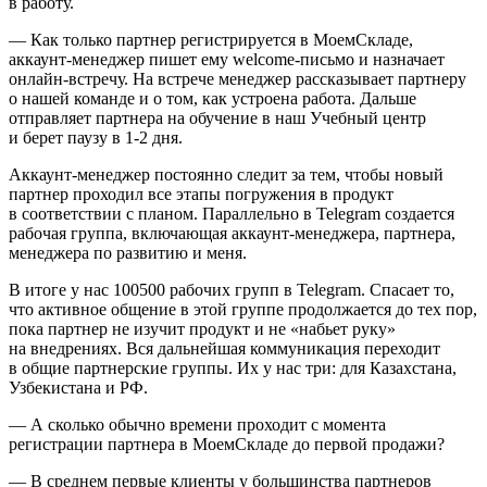
в работу.
— Как только партнер регистрируется в МоемСкладе,
аккаунт-менеджер пишет ему welcome-письмо и назначает
онлайн-встречу. На встрече менеджер рассказывает партнеру
о нашей команде и о том, как устроена работа. Дальше
отправляет партнера на обучение в наш Учебный центр
и берет паузу в 1‑2 дня.
Аккаунт-менеджер постоянно следит за тем, чтобы новый
партнер проходил все этапы погружения в продукт
в соответствии с планом. Параллельно в Telegram создается
рабочая группа, включающая аккаунт-менеджера, партнера,
менеджера по развитию и меня.
В итоге у нас 100500 рабочих групп в Telegram. Спасает то,
что активное общение в этой группе продолжается до тех пор,
пока партнер не изучит продукт и не «набьет руку»
на внедрениях. Вся дальнейшая коммуникация переходит
в общие партнерские группы. Их у нас три: для Казахстана,
Узбекистана и РФ.
— А сколько обычно времени проходит с момента
регистрации партнера в МоемСкладе до первой продажи?
— В среднем первые клиенты у большинства партнеров