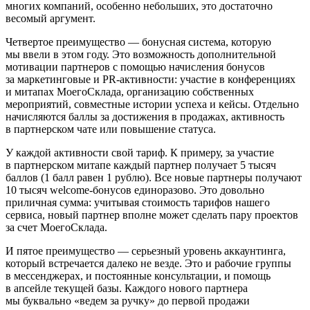
многих компаний, особенно небольших, это достаточно
весомый аргумент.
Четвертое преимущество — бонусная система, которую
мы ввели в этом году. Это возможность дополнительной
мотивации партнеров с помощью начисления бонусов
за маркетинговые и PR‑активности: участие в конференциях
и митапах МоегоСклада, организацию собственных
мероприятий, совместные истории успеха и кейсы. Отдельно
начисляются баллы за достижения в продажах, активность
в партнерском чате или повышение статуса.
У каждой активности свой тариф. К примеру, за участие
в партнерском митапе каждый партнер получает 5 тысяч
баллов (1 балл равен 1 рублю). Все новые партнеры получают
10 тысяч welcome-бонусов единоразово. Это довольно
приличная сумма: учитывая стоимость тарифов нашего
сервиса, новый партнер вполне может сделать пару проектов
за счет МоегоСклада.
И пятое преимущество — серьезный уровень аккаунтинга,
который встречается далеко не везде. Это и рабочие группы
в мессенджерах, и постоянные консультации, и помощь
в апсейле текущей базы. Каждого нового партнера
мы буквально «ведем за ручку» до первой продажи