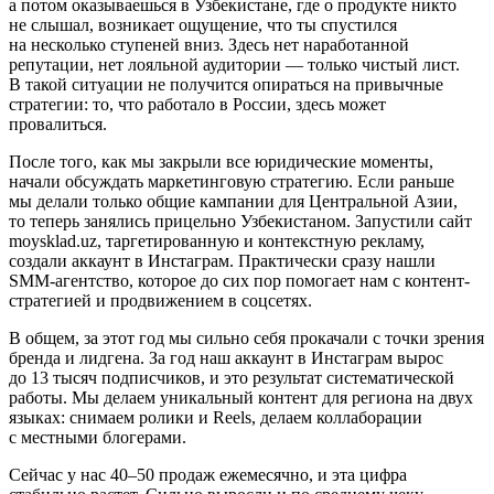
а потом оказываешься в Узбекистане, где о продукте никто
не слышал, возникает ощущение, что ты спустился
на несколько ступеней вниз. Здесь нет наработанной
репутации, нет лояльной аудитории — только чистый лист.
В такой ситуации не получится опираться на привычные
стратегии: то, что работало в России, здесь может
провалиться.
После того, как мы закрыли все юридические моменты,
начали обсуждать маркетинговую стратегию. Если раньше
мы делали только общие кампании для Центральной Азии,
то теперь занялись прицельно Узбекистаном. Запустили сайт
moysklad.uz, таргетированную и контекстную рекламу,
создали аккаунт в Инстаграм. Практически сразу нашли
SMM-агентство, которое до сих пор помогает нам с контент-
стратегией и продвижением в соцсетях.
В общем, за этот год мы сильно себя прокачали с точки зрения
бренда и лидгена. За год наш аккаунт в Инстаграм вырос
до 13 тысяч подписчиков, и это результат систематической
работы. Мы делаем уникальный контент для региона на двух
языках: снимаем ролики и Reels, делаем коллаборации
с местными блогерами.
Сейчас у нас 40–50 продаж ежемесячно, и эта цифра