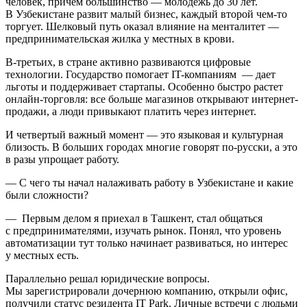
человек, причем большинство — молодежь до 30 лет.
В Узбекистане развит малый бизнес, каждый второй чем-то
торгует. Шелковый путь оказал влияние на менталитет —
предпринимательская жилка у местных в крови.
В-третьих, в стране активно развиваются цифровые
технологии. Государство помогает IT-компаниям — дает
льготы и поддерживает стартапы. Особенно быстро растет
онлайн-торговля: все больше магазинов открывают интернет-
продажи, а люди привыкают платить через интернет.
И четвертый важный момент — это языковая и культурная
близость. В больших городах многие говорят по-русски, а это
в разы упрощает работу.
— С чего ты начал налаживать работу в Узбекистане и какие
были сложности?
— Первым делом я приехал в Ташкент, стал общаться
с предпринимателями, изучать рынок. Понял, что уровень
автоматизации тут только начинает развиваться, но интерес
у местных есть.
Параллельно решал юридические вопросы.
Мы зарегистрировали дочернюю компанию, открыли офис,
получили статус резидента IT Park. Личные встречи с людьми