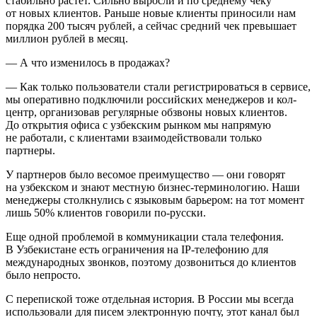
стабильно растет. Сильно выросли и по среднему чеку
от новых клиентов. Раньше новые клиенты приносили нам
порядка 200 тысяч рублей, а сейчас средний чек превышает
миллион рублей в месяц.
— А что изменилось в продажах?
— Как только пользователи стали регистрироваться в сервисе,
мы оперативно подключили российских менеджеров и кол-
центр, организовав регулярные обзвоны новых клиентов.
До открытия офиса с узбекским рынком мы напрямую
не работали, с клиентами взаимодействовали только
партнеры.
У партнеров было весомое преимущество — они говорят
на узбекском и знают местную бизнес-терминологию. Наши
менеджеры столкнулись с языковым барьером: на тот момент
лишь 50% клиентов говорили по-русски.
Еще одной проблемой в коммуникации стала телефония.
В Узбекистане есть ограничения на IP-телефонию для
международных звонков, поэтому дозвониться до клиентов
было непросто.
С перепиской тоже отдельная история. В России мы всегда
использовали для писем электронную почту, этот канал был