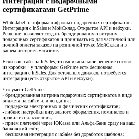
Интеграция с подарочными
сертификатами GetPrime
White-label платформа цифровых подарочных сертификатов.
Интеграция с InSales и МойСклад. Открытое API и вебхуки.
Решение позволяет создать брендированную витрину
подарочных сертификатов и принимать их для частичной или
полной оплаты заказов на розничной точке МойСклад и в
вашем интернет-магазине.
Если ваш сайт на InSales, то омниканальное решение готово
из коробки – у платформы GetPrime есть бесшовная
интеграция с InSales. Для остальных движков потребуется
интеграция (есть открытое API и вебхуки).
Что умеет GetPrime:
- брендированная витрина подарочных сертификатов в виде
виджета на сайте или лендинга;
- поддержка электронных и физических сертификатов;
- гибкие настройки визуального оформления, номиналов и
правил использования;
- приём платежей через ЮKassa или Альфа-Банк сразу на ваш
банковский счёт;
- бесшовная интеграция с inSales без доработок шаблона;