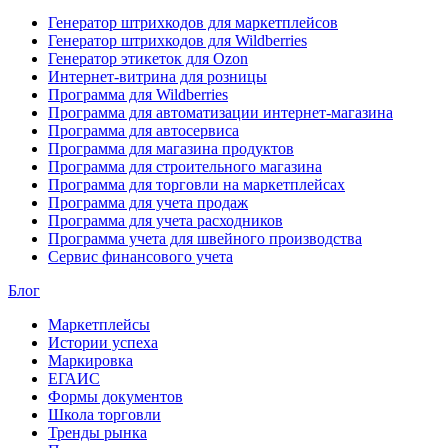
Генератор штрихкодов для маркетплейсов
Генератор штрихкодов для Wildberries
Генератор этикеток для Ozon
Интернет-витрина для розницы
Программа для Wildberries
Программа для автоматизации интернет-магазина
Программа для автосервиса
Программа для магазина продуктов
Программа для строительного магазина
Программа для торговли на маркетплейсах
Программа для учета продаж
Программа для учета расходников
Программа учета для швейного производства
Сервис финансового учета
Блог
Маркетплейсы
Истории успеха
Маркировка
ЕГАИС
Формы документов
Школа торговли
Тренды рынка