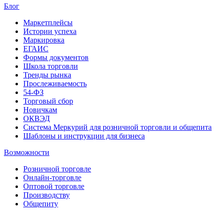
Блог
Маркетплейсы
Истории успеха
Маркировка
ЕГАИС
Формы документов
Школа торговли
Тренды рынка
Прослеживаемость
54-ФЗ
Торговый сбор
Новичкам
ОКВЭД
Система Меркурий для розничной торговли и общепита
Шаблоны и инструкции для бизнеса
Возможности
Розничной торговле
Онлайн-торговле
Оптовой торговле
Производству
Общепиту