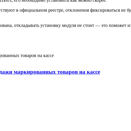
ПИоТ, его необходимо установить как можно скорее.
тствуют в официальном реестре, отклонения фиксироваться не б
ована, откладывать установку модуля не стоит — это поможет
дажи маркированных товаров на кассе