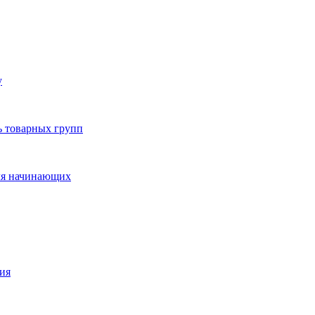
у
ь товарных групп
для начинающих
ция