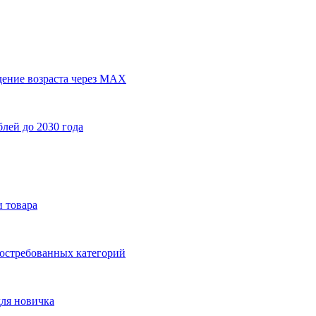
дение возраста через MAX
лей до 2030 года
и товара
востребованных категорий
для новичка