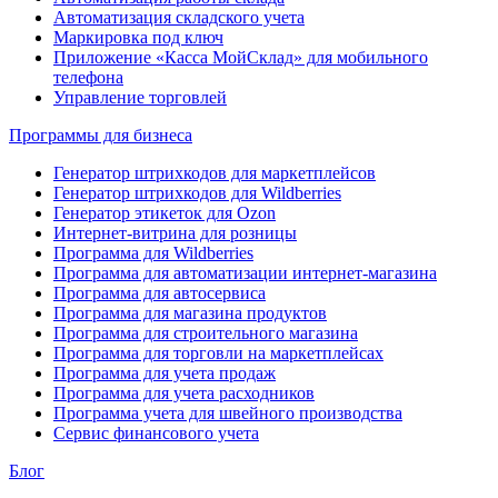
Автоматизация складского учета
Маркировка под ключ
Приложение «Касса МойСклад» для мобильного
телефона
Управление торговлей
Программы для бизнеса
Генератор штрихкодов для маркетплейсов
Генератор штрихкодов для Wildberries
Генератор этикеток для Ozon
Интернет-витрина для розницы
Программа для Wildberries
Программа для автоматизации интернет-магазина
Программа для автосервиса
Программа для магазина продуктов
Программа для строительного магазина
Программа для торговли на маркетплейсах
Программа для учета продаж
Программа для учета расходников
Программа учета для швейного производства
Сервис финансового учета
Блог