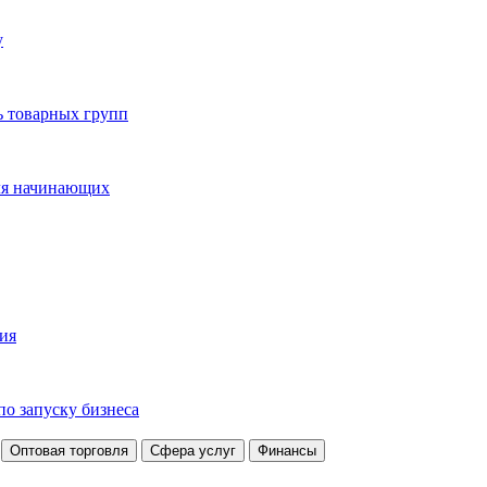
у
ь товарных групп
для начинающих
ция
по запуску бизнеса
Оптовая торговля
Сфера услуг
Финансы