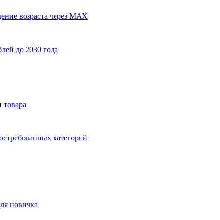
дение возраста через MAX
лей до 2030 года
и товара
востребованных категорий
для новичка