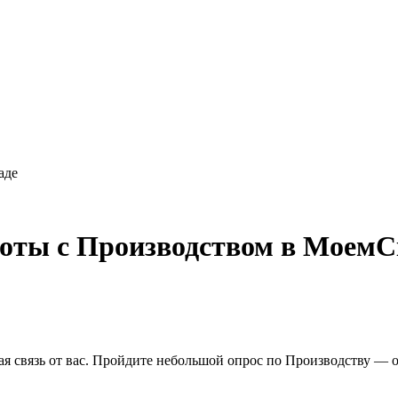
аде
боты с Производством в МоемС
я связь от вас. Пройдите небольшой опрос по Производству — он