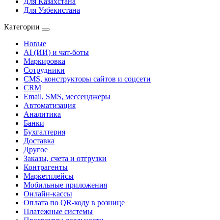
Для Казахстана
Для Узбекистана
Категории
Новые
AI (ИИ) и чат-боты
Маркировка
Сотрудники
CMS, конструкторы сайтов и соцсети
CRM
Email, SMS, мессенджеры
Автоматизация
Аналитика
Банки
Бухгалтерия
Доставка
Другое
Заказы, счета и отгрузки
Контрагенты
Маркетплейсы
Мобильные приложения
Онлайн-кассы
Оплата по QR-коду в рознице
Платежные системы