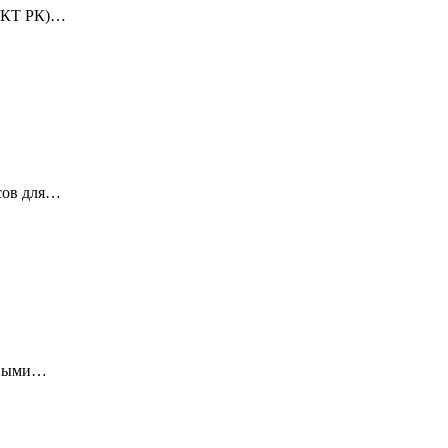
КТ РК)…
сов для…
нными…