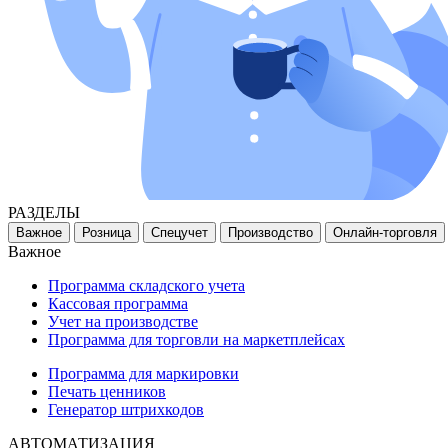
РАЗДЕЛЫ
Важное
Розница
Спецучет
Производство
Онлайн-торговля
Важное
Программа складского учета
Кассовая программа
Учет на производстве
Программа для торговли на маркетплейсах
Программа для маркировки
Печать ценников
Генератор штрихкодов
АВТОМАТИЗАЦИЯ