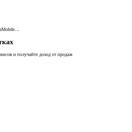
taMobile…
тках
висов и получайте доход от продаж