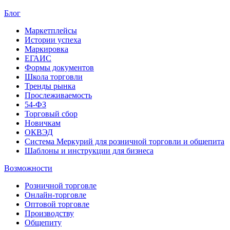
Блог
Маркетплейсы
Истории успеха
Маркировка
ЕГАИС
Формы документов
Школа торговли
Тренды рынка
Прослеживаемость
54-ФЗ
Торговый сбор
Новичкам
ОКВЭД
Система Меркурий для розничной торговли и общепита
Шаблоны и инструкции для бизнеса
Возможности
Розничной торговле
Онлайн-торговле
Оптовой торговле
Производству
Общепиту