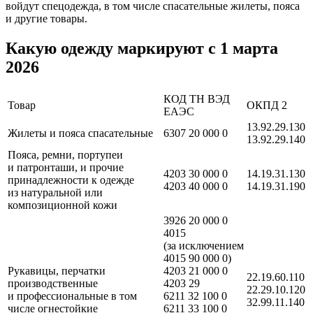
войдут спецодежда, в том числе спасательные жилеты, пояса
и другие товары.
Какую одежду маркируют с 1 марта
2026
КОД ТН ВЭД
Товар
ОКПД 2
ЕАЭС
13.92.29.130
Жилеты и пояса спасательные
6307 20 000 0
13.92.29.140
Пояса, ремни, портупеи
и патронташи, и прочие
4203 30 000 0
14.19.31.130
принадлежности к одежде
4203 40 000 0
14.19.31.190
из натуральной или
композиционной кожи
3926 20 000 0
4015
(за исключением
4015 90 000 0)
Рукавицы, перчатки
4203 21 000 0
22.19.60.110
производственные
4203 29
22.29.10.120
и профессиональные в том
6211 32 100 0
32.99.11.140
числе огнестойкие
6211 33 100 0