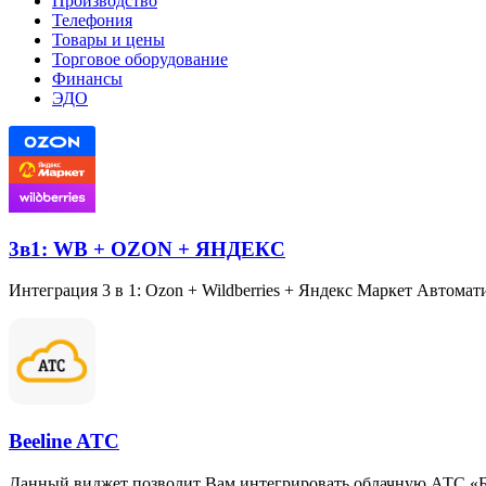
Производство
Телефония
Товары и цены
Торговое оборудование
Финансы
ЭДО
3в1: WB + OZON + ЯНДЕКС
Интеграция 3 в 1: Ozon + Wildberries + Яндекс Маркет Автома
Beeline ATC
Данный виджет позволит Вам интегрировать облачную АТС
«