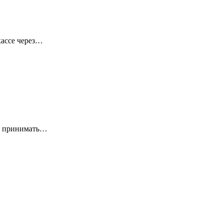
кассе через…
т принимать…