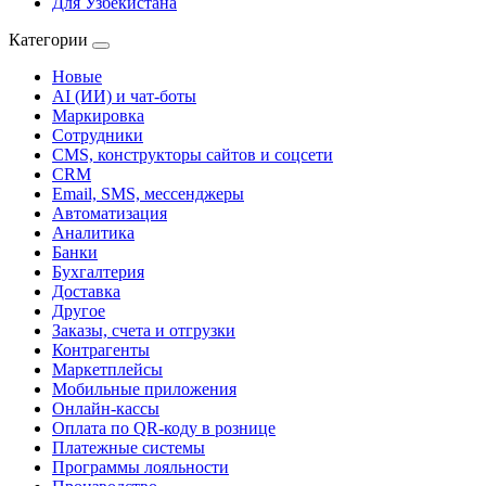
Для Узбекистана
Категории
Новые
AI (ИИ) и чат-боты
Маркировка
Сотрудники
CMS, конструкторы сайтов и соцсети
CRM
Email, SMS, мессенджеры
Автоматизация
Аналитика
Банки
Бухгалтерия
Доставка
Другое
Заказы, счета и отгрузки
Контрагенты
Маркетплейсы
Мобильные приложения
Онлайн-кассы
Оплата по QR-коду в рознице
Платежные системы
Программы лояльности