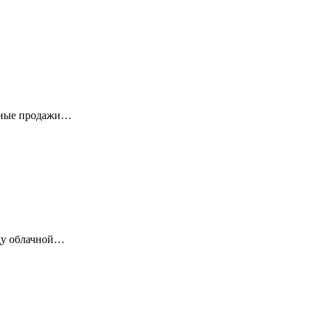
рные продажи…
ду облачной…