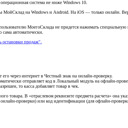
 операционная система не ниже Windows 10.
 МойСклад на Windows и Android. На iOS — только онлайн. Вер
о пользователю МоегоСклада не придется нажимать специальную к
о сама автоматически.
т его через интернет в Честный знак на онлайн-проверку.
втоматически отправляет код в Локальный модуль на офлайн-прове
азрешен, то касса добавляет товар в чек.
ого товара. В «отраслевом реквизите предмета расчета» она ук
я онлайн-проверки) или код идентификации (для офлайн-проверк