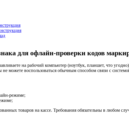
инструкция
инструкция
лад
знака для офлайн-проверки кодов марки
навливаете на рабочий компьютер (ноутбук, планшет, что угодно
вы не можете воспользоваться обычным способом связи с систем
лайн-режиме;
ежиме;
ванных товаров на кассе. Требования обязательны в любом случа