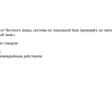
 от Честного знака, система по локальной базе проверяет, не з
ый знак».
п товаров:
;
нтимикробным действием;