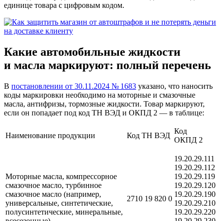
единице товара с цифровым кодом.
Какие автомобильные жидкости
и масла маркируют: полный перечень
В
постановлении от 30.11.2024 № 1683
указано, что наносить
коды маркировки необходимо на моторные и смазочные
масла, антифризы, тормозные жидкости. Товар маркируют,
если он попадает под код ТН ВЭД и ОКПД 2 — в таблице:
Код
Наименование продукции
Код ТН ВЭД
ОКПД 2
19.20.29.111
19.20.29.112
Моторные масла, компрессорное
19.20.29.119
смазочное масло, турбинное
19.20.29.120
смазочное масло (например,
19.20.29.190
2710 19 820 0
универсальные, синтетические,
19.20.29.210
полусинтетические, минеральные,
19.20.29.220
всесезонные)
19.20.29.230