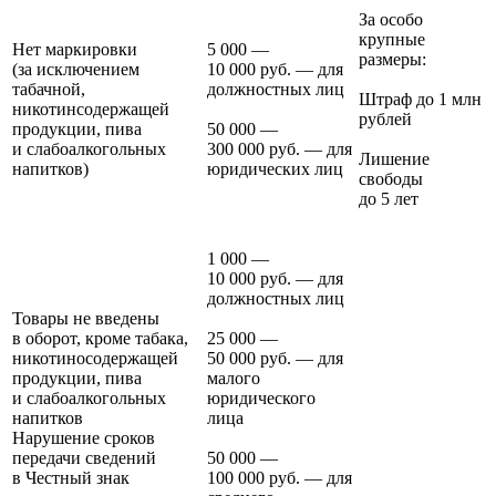
За особо
крупные
Нет маркировки
5 000 —
размеры:
(за исключением
10 000 руб. — для
табачной,
должностных лиц
Штраф до 1 млн
никотинсодержащей
рублей
продукции, пива
50 000 —
и слабоалкогольных
300 000 руб. — для
Лишение
напитков)
юридических лиц
свободы
до 5 лет
1 000 —
10 000 руб. — для
должностных лиц
Товары не введены
в оборот, кроме табака,
25 000 —
никотиносодержащей
50 000 руб. — для
продукции, пива
малого
и слабоалкогольных
юридического
напитков
лица
Нарушение сроков
передачи сведений
50 000 —
в Честный знак
100 000 руб. — для