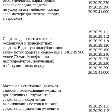
бесступенчатых, вариаторных
19.20.29.230
коробок передач, средства
19.20.29.290
по уходу за автомобилем: смазка
20.59.41.000
абро мастерс для автотранспорта,
в аэрозоле)
19.20.29.111
19.20.29.112
Средства для смазки машин,
19.20.29.119
механизмов и транспортных
19.20.29.120
средств. В данную подсубпозицию
19.20.29.190
включаются средства, содержащие
3403 19 900
19.20.29.210
менее 70 мас. % нефти или
19.20.29.220
нефтепродуктов, полученных
19.20.29.230
из битуминозных пород
19.20.29.290
20.59.41.000
Материалы смазочные (включая
смазочно-охлаждающие эмульсии
для режущих инструментов,
средства для облегчения
вывинчивания болтов или гаек,
19.20.29.111
средства для удаления ржавчины
19.20.29.112