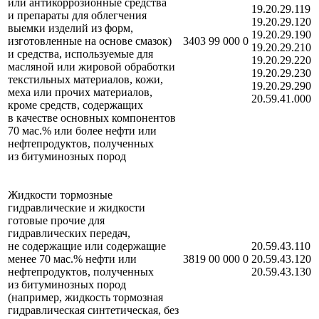
или антикоррозионные средства
19.20.29.119
и препараты для облегчения
19.20.29.120
выемки изделий из форм,
19.20.29.190
изготовленные на основе смазок)
3403 99 000 0
19.20.29.210
и средства, используемые для
19.20.29.220
масляной или жировой обработки
19.20.29.230
текстильных материалов, кожи,
19.20.29.290
меха или прочих материалов,
20.59.41.000
кроме средств, содержащих
в качестве основных компонентов
70 мас.% или более нефти или
нефтепродуктов, полученных
из битуминозных пород
Жидкости тормозные
гидравлические и жидкости
готовые прочие для
гидравлических передач,
не содержащие или содержащие
20.59.43.110
менее 70 мас.% нефти или
3819 00 000 0
20.59.43.120
нефтепродуктов, полученных
20.59.43.130
из битуминозных пород
(например, жидкость тормозная
гидравлическая синтетическая, без