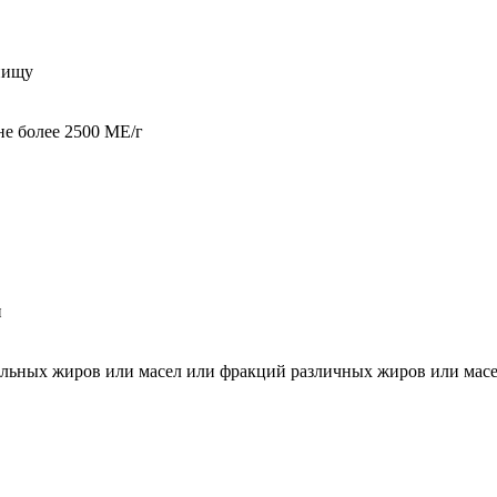
пищу
не более 2500 МЕ/г
и
ельных жиров или масел или фракций различных жиров или мас