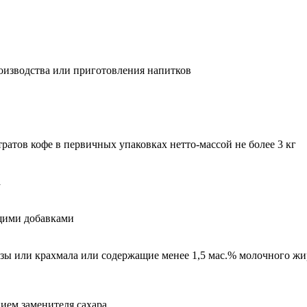
роизводства или приготовления напитков
ратов кофе в первичных упаковках нетто-массой не более 3 кг
а
щими добавками
ы или крахмала или содержащие менее 1,5 мас.% молочного жир
нием заменителя сахара