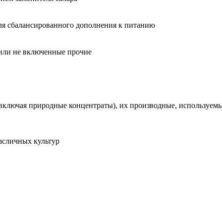
ля сбалансированного дополнения к питанию
или не включенные прочие
ключая природные концентраты), их производные, используемые
асличных культур