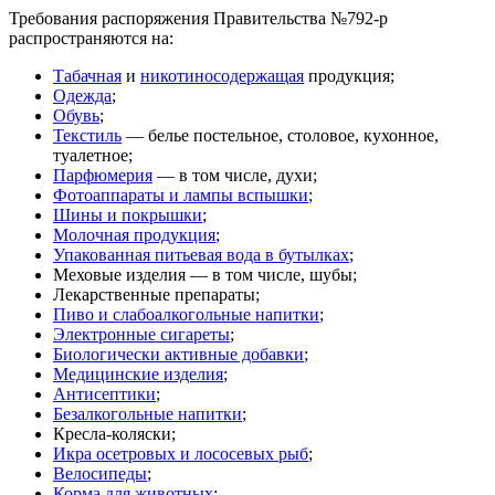
Требования распоряжения Правительства №792-р
распространяются на:
Табачная
и
никотиносодержащая
продукция;
Одежда
;
Обувь
;
Текстиль
— белье постельное, столовое, кухонное,
туалетное;
Парфюмерия
— в том числе, духи;
Фотоаппараты и лампы вспышки
;
Шины и покрышки
;
Молочная продукция
;
Упакованная питьевая вода в бутылках
;
Меховые изделия — в том числе, шубы;
Лекарственные препараты;
Пиво и слабоалкогольные напитки
;
Электронные сигареты
;
Биологически активные добавки
;
Медицинские изделия
;
Антисептики
;
Безалкогольные напитки
;
Кресла-коляски;
Икра осетровых и лососевых рыб
;
Велосипеды
;
Корма для животных
;