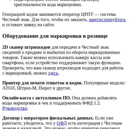
оригинальности кода маркировки.
Генерацией кодов занимается оператор ЦРПТ — система
Честный знак. Для того, чтобы их заказать,
зарегистрируйтесь
и оставьте заявку на сайте.
Оборудование для маркировки в рознице
2D сканер штрихкодов
для передачи в Честный знак
сведений о продаже и выбытии из оборота маркированных
товаров. Также можно использовать камеру кассы или
смартфона, если устройство поддерживает такую функцию.
Проверить, что ваш сканер штрихкодов подходит для работы
с маркировкой, можно
здесь
.
Принтер для печати этикеток и кодов.
Популярные модели:
АТОЛ, Штрих‑М, Пирит и другие.
Онлайн‑касса с актуальным ПО.
Она должна добавлять
коды маркировки в чек и поддерживать ФФД 1.2.
Руководство
.
Договор с оператором фискальных данных.
Если уже
работаете, убедитесь, что у
ОФД
есть интеграция с Честным
знаком и налоговой. Это нужно, чтобы оператор передавал