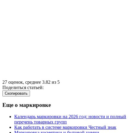
27
оценок, среднее
3.82
из
5
Поделиться статьей:
Cкопировать
Еще о маркировке
Календарь маркировки на 2026 год: новости и полный
перечень товарных групп
Как работать в системе маркировки Честный знак
Маркировка косметики и бытовой химии