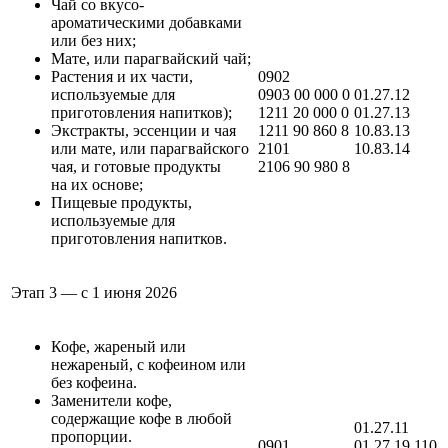
Чай со вкусо-
ароматическими добавками
или без них;
Мате, или парагвайский чай;
Растения и их части,
0902
используемые для
0903 00 000 0
01.27.12
приготовления напитков);
1211 20 000 0
01.27.13
Экстракты, эссенции и чая
1211 90 860 8
10.83.13
или мате, или парагвайского
2101
10.83.14
чая, и готовые продукты
2106 90 980 8
на их основе;
Пищевые продукты,
используемые для
приготовления напитков.
Этап 3 — с 1 июня 2026
Кофе, жареный или
нежареный, с кофеином или
без кофеина.
Заменители кофе,
содержащие кофе в любой
01.27.11
пропорции.
0901
01.27.19.110